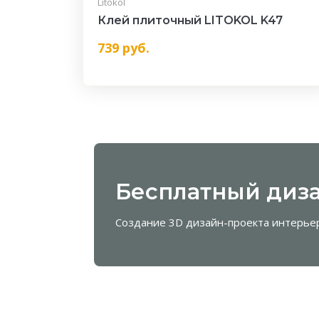
Litokol
Клей плиточный LITOKOL K47
739
руб.
Бесплатный диза
Создание 3D дизайн-проекта интерье