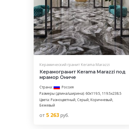
Керамический гранит Kerama Marazzi
Керамогранит Kerama Marazzi под
мрамор Ониче
Страна:
Россия
Размеры (длина/ширина): 60x119.5, 119.5x238.5
Цвета: Разноцветный, Серый, Коричневый,
Бежевый
5 263
от
руб.