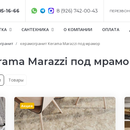
05-16-66
8 (926) 742-00-43
ПЕРЕЗВОН
ТКА
САНТЕХНИКА
О КОМПАНИИ
ОПЛАТА
гранит
керамогранит Kerama Marazzi под мрамор
rama Marazzi под мрамо
и
Товары
Акция