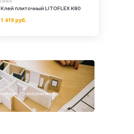
Litokol
Клей плиточный LITOFLEX K80
1 419
руб.
платному
3D визуализатору
.