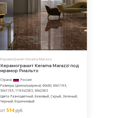
Керамогранит Kerama Marazzi
Керамогранит Kerama Marazzi под
мрамор Риальто
Страна:
Россия
Размеры (длина/ширина): 60x60, 60x119.5,
30x119.5, 119.5x238.5, 60x238.5
Цвета: Разноцветный, Бежевый, Серый, Зеленый,
Черный, Коричневый
514
от
руб.