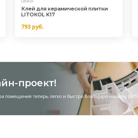
Litokol
Клей для керамической плитки
LITOКOL K17
793
руб.
йн-проект!
ра помещения теперь легко и быстро благодаря нашему бес