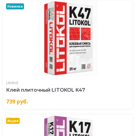
Новинка
Litokol
Клей плиточный LITOKOL K47
739
руб.
Акция