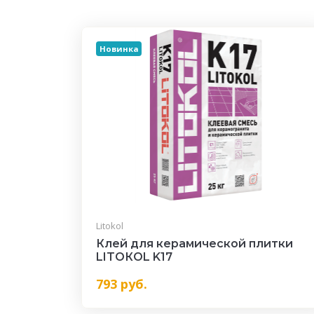
Новинка
Litokol
Клей для керамической плитки
LITOКOL K17
793
руб.