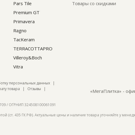
Pars Tile
Товары со скидками
Premium GT
Primavera
Ragno
TacKeram
TERRACOTTAPRO
Villeroy&Boch
Vitra
ботку персональных данных
|
ату товара
|
Отзывы
|
«МегаПлитка» - офи
709 / ОГРНИП 324508100061091
ой (ст. 435 ГК РФ). Актуальные цены и наличие товара уточняйте у менедж