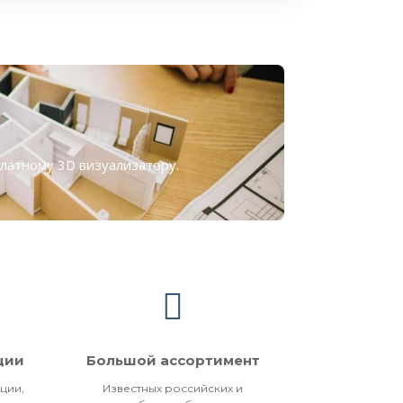
платному
3D визуализатору
.
ции
Большой ассортимент
ции,
Известных российских и