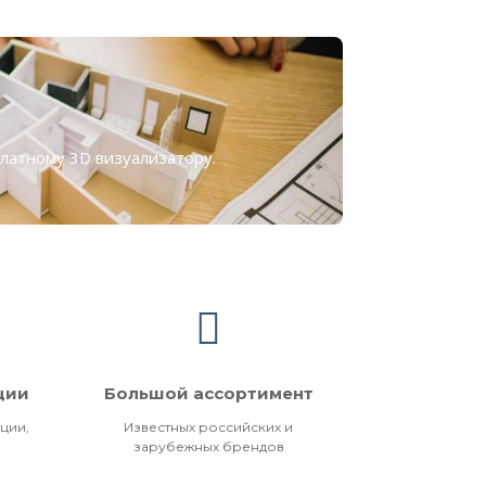
платному
3D визуализатору
.
ции
Большой ассортимент
ции,
Известных российских и
зарубежных брендов