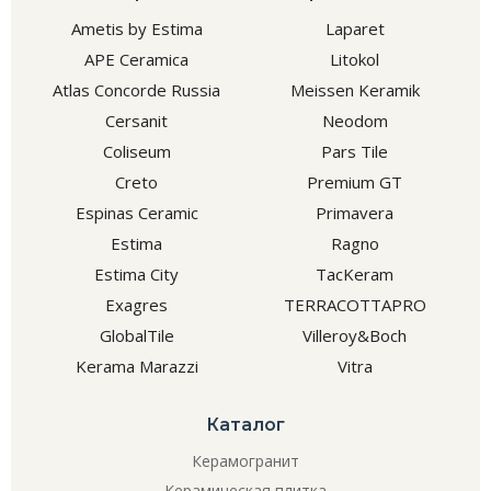
Ametis by Estima
Laparet
APE Ceramica
Litokol
Atlas Concorde Russia
Meissen Keramik
Cersanit
Neodom
Coliseum
Pars Tile
Creto
Premium GT
Espinas Ceramic
Primavera
Estima
Ragno
Estima City
TacKeram
Exagres
TERRACOTTAPRO
GlobalTile
Villeroy&Boch
Kerama Marazzi
Vitra
Каталог
Керамогранит
Керамическая плитка