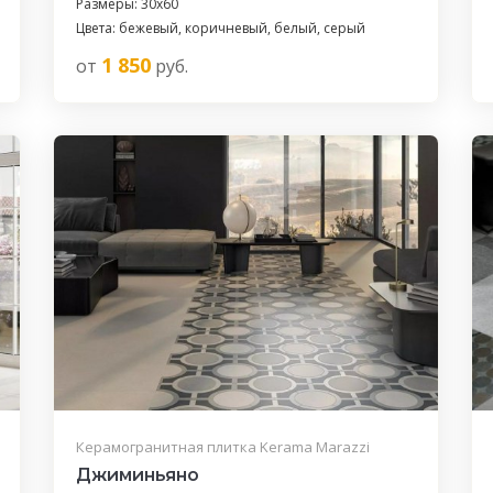
Размеры: 30x60
Цвета: бежевый, коричневый, белый, серый
1 850
от
руб.
Керамогранитная плитка Kerama Marazzi
Джиминьяно