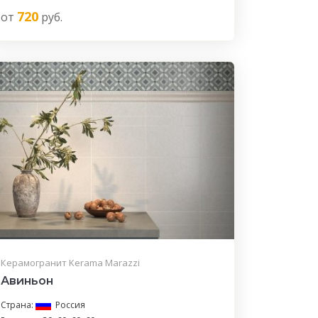
720
от
руб.
Керамогранит Kerama Marazzi
Авиньон
Страна:
Россия