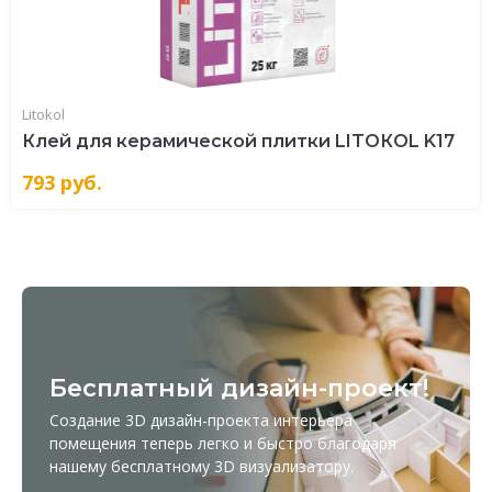
Litokol
Клей для керамической плитки LITOКOL K17
793
руб.
Бесплатный дизайн-проект!
Создание 3D дизайн-проекта интерьера
помещения теперь легко и быстро благодаря
нашему бесплатному
3D визуализатору
.