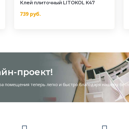
Клей плиточный LITOKOL K47
739
руб.
йн-проект!
ра помещения теперь легко и быстро благодаря нашему бес