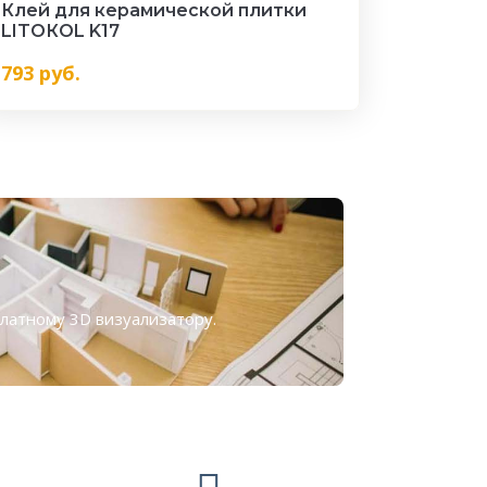
Клей для керамической плитки
LITOКOL K17
793
руб.
платному
3D визуализатору
.