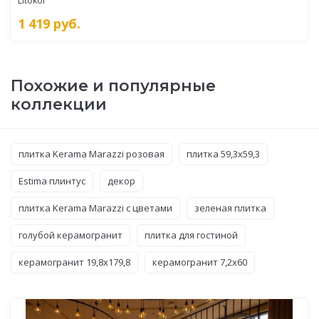
Litokol
1 419
руб.
Похожие и популярные
коллекции
плитка Kerama Marazzi розовая
плитка 59,3x59,3
Estima плинтус
декор
плитка Kerama Marazzi с цветами
зеленая плитка
голубой керамогранит
плитка для гостиной
керамогранит 19,8x179,8
керамогранит 7,2x60