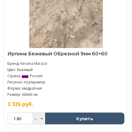
Ирпина Бежевый Обрезной 9мм 60×60
Бренд:
Kerama Marazzi
Цвет: бежевый
Страна:
Россия
Рисунок: под мрамор
Форма: квадратная
Размер: 60x60 см.
3 326
руб.
Купить
–
+