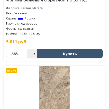
Ирпина Бежевый Обрезной 119,5х119,5
Фабрика:
Kerama Marazzi
Цвет: бежевый
Страна:
Россия
Рисунок: под мрамор
Форма: квадратная
Размер: 119,5x119,5 см.
5 011
руб.
Купить
–
+
Акция