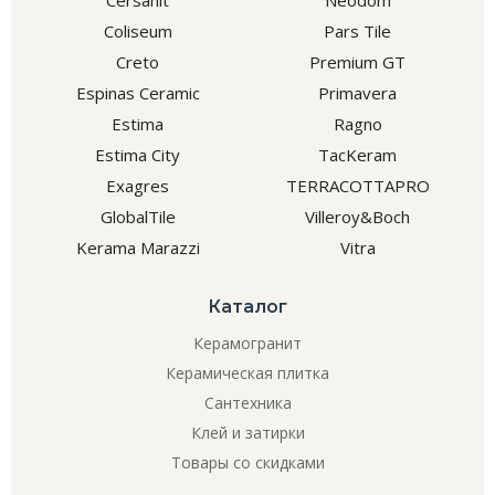
Cersanit
Neodom
Coliseum
Pars Tile
Creto
Premium GT
Espinas Ceramic
Primavera
Estima
Ragno
Estima City
TacKeram
Exagres
TERRACOTTAPRO
GlobalTile
Villeroy&Boch
Kerama Marazzi
Vitra
Каталог
Керамогранит
Керамическая плитка
Сантехника
Клей и затирки
Товары со скидками