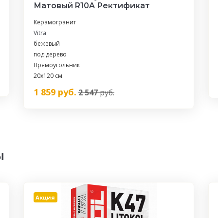
Матовый R10A Ректификат
Керамогранит
Vitra
бежевый
под дерево
Прямоугольник
20х120 см.
1 859
руб.
2 547
руб.
ы
Акция