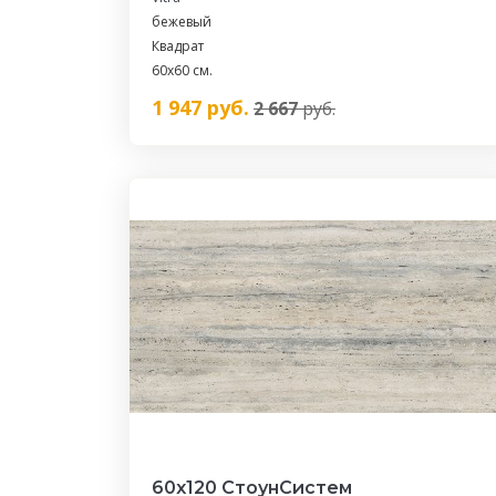
бежевый
Квадрат
60х60 см.
1 947
руб.
2 667
руб.
60x120 СтоунСистем