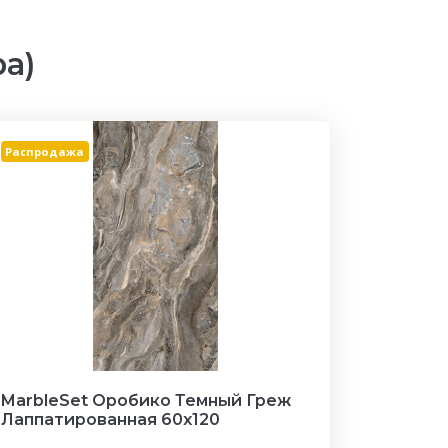
а)
Распродажа
MarbleSet Оробико Темный Греж
Лаппатированная 60х120