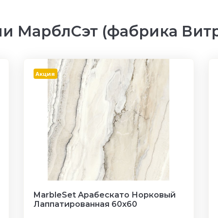
и МарблСэт (фабрика Витр
Акция
MarbleSet Арабескато Норковый
Лаппатированная 60х60