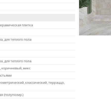
керамическая плитка
ла, для теплого пола
ла, для теплого пола
, коричневый, микс
истьями
еометрический, классический, терраццо,
я (полуполир.)