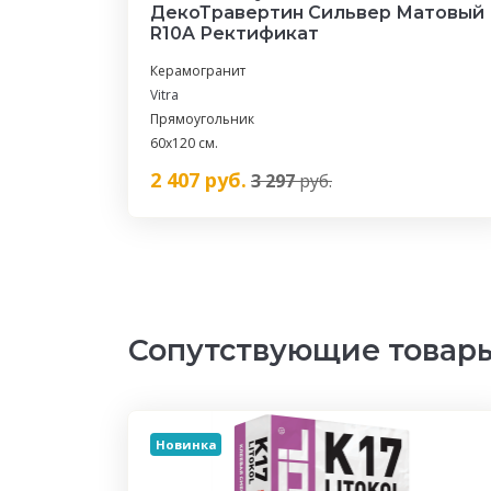
ДекоТравертин Сильвер Матовый
R10A Ректификат
Керамогранит
Vitra
Прямоугольник
60х120 см.
2 407
руб.
3 297
руб.
Сопутствующие товар
Новинка