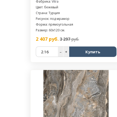
Фабрика:
Vitra
Цвет: бежевый
Страна: Турция
Рисунок: под мрамор
Форма: прямоугольная
Размер: 60x120 см.
2 407
руб.
3 297
руб.
–
+
Купить