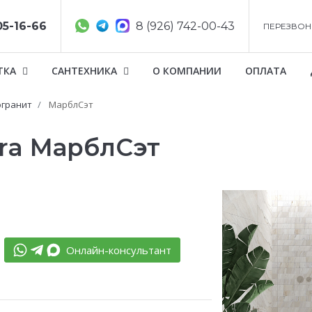
05-16-66
8 (926) 742-00-43
ПЕРЕЗВОН
ТКА
САНТЕХНИКА
О КОМПАНИИ
ОПЛАТА
гранит
МарблСэт
tra МарблСэт
Онлайн-консультант