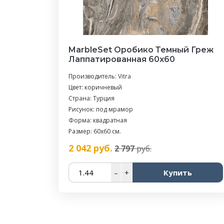
MarbleSet Оробико Темный Греж
Лаппатированная 60х60
Производитель:
Vitra
Цвет: коричневый
Страна: Турция
Рисунок: под мрамор
Форма: квадратная
Размер: 60x60 см.
2 042
руб.
2 797
руб.
–
+
Купить