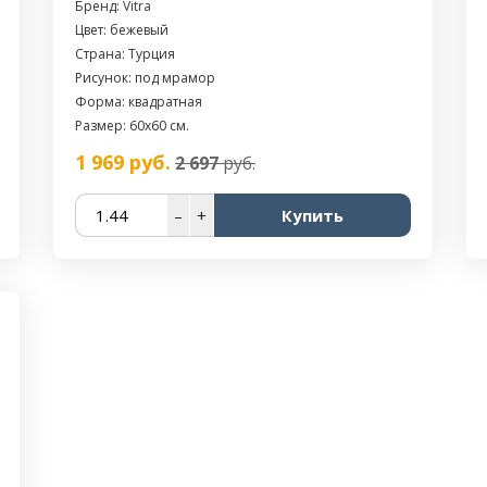
Бренд:
Vitra
Цвет: бежевый
Страна: Турция
Рисунок: под мрамор
Форма: квадратная
Размер: 60x60 см.
1 969
руб.
2 697
руб.
–
+
Купить