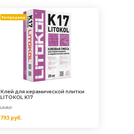
Распродажа
Клей для керамической плитки
LITOКOL K17
Litokol
793
руб.