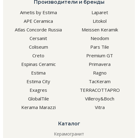
Производители и бренды
Ametis by Estima
Laparet
APE Ceramica
Litokol
Atlas Concorde Russia
Meissen Keramik
Cersanit
Neodom
Coliseum
Pars Tile
Creto
Premium GT
Espinas Ceramic
Primavera
Estima
Ragno
Estima City
TacKeram
Exagres
TERRACOTTAPRO
GlobalTile
Villeroy&Boch
Kerama Marazzi
Vitra
Каталог
Керамогранит