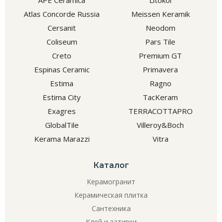
APE Ceramica
Litokol
Atlas Concorde Russia
Meissen Keramik
Cersanit
Neodom
Coliseum
Pars Tile
Creto
Premium GT
Espinas Ceramic
Primavera
Estima
Ragno
Estima City
TacKeram
Exagres
TERRACOTTAPRO
GlobalTile
Villeroy&Boch
Kerama Marazzi
Vitra
Каталог
Керамогранит
Керамическая плитка
Сантехника
Клей и затирки