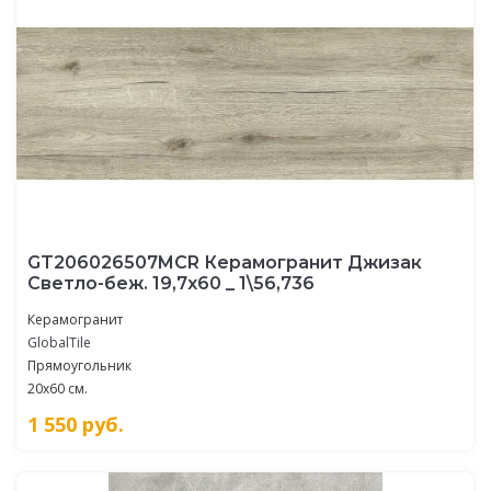
GT206026507MСR Керамогранит Джизак
Светло-беж. 19,7x60 _ 1\56,736
Керамогранит
GlobalTile
Прямоугольник
20x60 см.
1 550
руб.