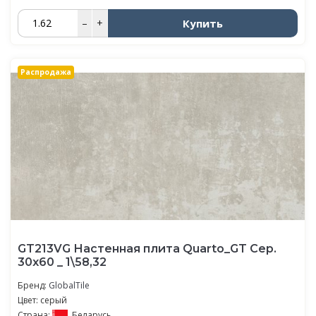
Купить
–
+
Распродажа
GT213VG Настенная плита Quarto_GT Сер.
30x60 _ 1\58,32
Бренд:
GlobalTile
Цвет: серый
Страна:
Беларусь