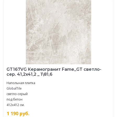
GT167VG Керамогранит Fame_GT светло-
сер. 41,2x41,2 _ 1\81,6
Напольная плитка
GlobalTile
светло-серый
под бетон
412x412 см.
1 190
руб.