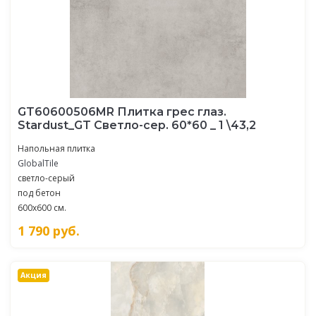
GT60600506MR Плитка грес глаз.
Stardust_GT Светло-сер. 60*60 _ 1 \43,2
Напольная плитка
GlobalTile
светло-серый
под бетон
600x600 см.
1 790
руб.
Акция