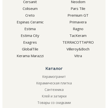
Cersanit
Neodom
Coliseum
Pars Tile
Creto
Premium GT
Espinas Ceramic
Primavera
Estima
Ragno
Estima City
TacKeram
Exagres
TERRACOTTAPRO
GlobalTile
Villeroy&Boch
Kerama Marazzi
Vitra
Каталог
Керамогранит
Керамическая плитка
Сантехника
Клей и затирки
Товары со скидками