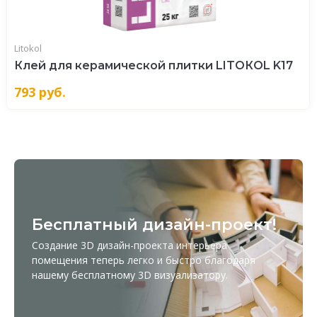
Litokol
Клей для керамической плитки LITOКOL K17
793
руб.
Бесплатный дизайн-проект!
Создание 3D дизайн-проекта интерьера
помещения теперь легко и быстро благодаря
нашему бесплатному
3D визуализатору
.