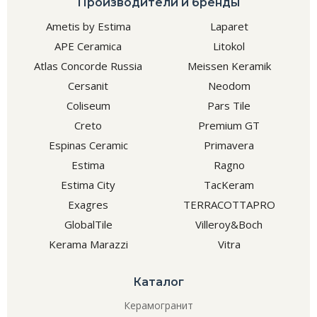
Производители и бренды
Ametis by Estima
Laparet
APE Ceramica
Litokol
Atlas Concorde Russia
Meissen Keramik
Cersanit
Neodom
Coliseum
Pars Tile
Creto
Premium GT
Espinas Ceramic
Primavera
Estima
Ragno
Estima City
TacKeram
Exagres
TERRACOTTAPRO
GlobalTile
Villeroy&Boch
Kerama Marazzi
Vitra
Каталог
Керамогранит