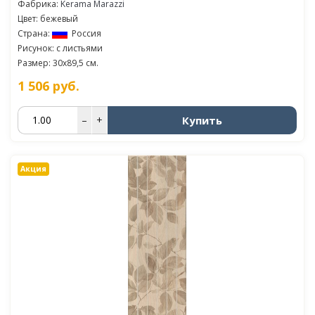
Фабрика:
Kerama Marazzi
Цвет: бежевый
Страна:
Россия
Рисунок: с листьями
Размер: 30x89,5 см.
1 506
руб.
Купить
–
+
Акция