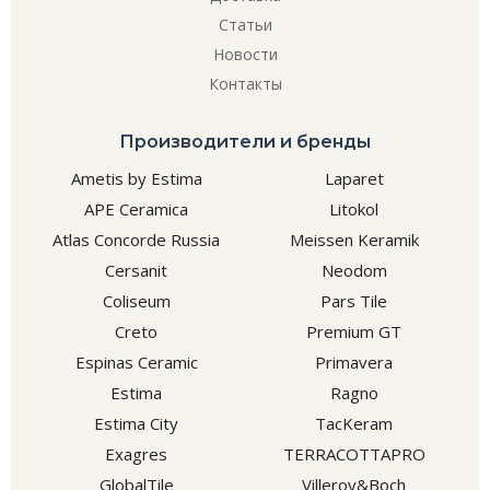
Статьи
Новости
Контакты
Производители и бренды
Ametis by Estima
Laparet
APE Ceramica
Litokol
Atlas Concorde Russia
Meissen Keramik
Cersanit
Neodom
Coliseum
Pars Tile
Creto
Premium GT
Espinas Ceramic
Primavera
Estima
Ragno
Estima City
TacKeram
Exagres
TERRACOTTAPRO
GlobalTile
Villeroy&Boch