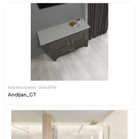
Керамогранит
GlobalTile
Andijan_GT