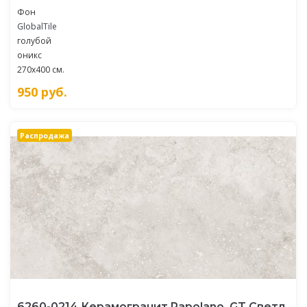
Фон
GlobalTile
голубой
оникс
270x400 см.
950
руб.
Распродажа
6260-0214 Керамогранит Rapolano_GT Светл.