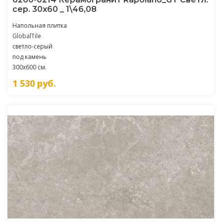
сер. 30x60 _ 1\46,08
Напольная плитка
GlobalTile
светло-серый
под камень
300x600 см.
1 530
руб.