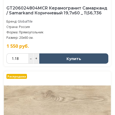
GT206024804MCR Керамогранит Самарканд
/ Samarkand Коричневый 19,7x60 _ 1\56,736
Бренд:
GlobalTile
Страна: Россия
Форма: Прямоугольник
Размер: 20x60 см.
1 550
руб.
Купить
–
+
Распродажа