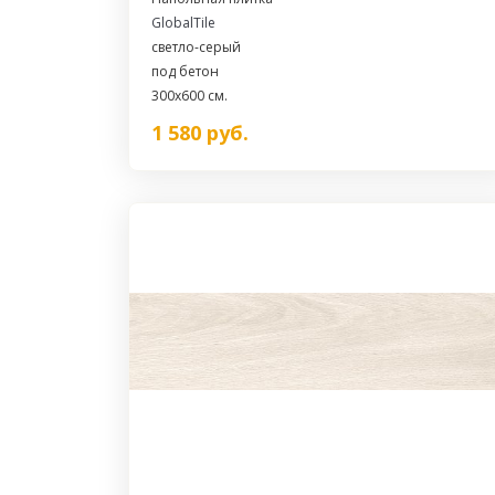
GlobalTile
светло-серый
под бетон
300x600 см.
1 580
руб.