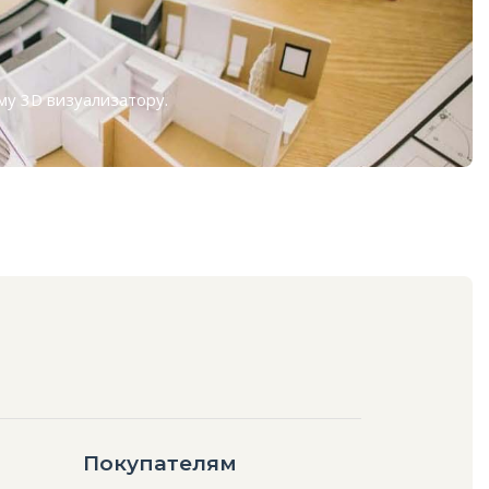
ому
3D визуализатору
.
Покупателям