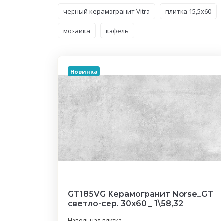
черный керамогранит Vitra
плитка 15,5x60
мозаика
кафель
Новинка
GT185VG Керамогранит Norse_GT
светло-сер. 30x60 _ 1\58,32
Напольная плитка