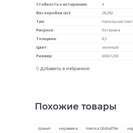
Стойкость к истиранию:
4
Вес коробки (кг):
28,282
Тип:
Напольная плит
Рисунок:
ботаника
Толщина:
8,5
Цвет:
зеленый
Размер:
600x1200
Добавить в избранное
Похожие товары
гранит
керамика
плитка GlobalTile
ке