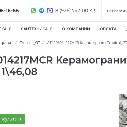
05-16-66
8 (926) 742-00-43
ПЕРЕЗВОН
ТКА
САНТЕХНИКА
О КОМПАНИИ
ОПЛАТА
гранит
Tropical_GT
GT1206014217MCR Керамогранит Tropical_GT 
6014217MCR Керамогранит
1\46,08
нсультант