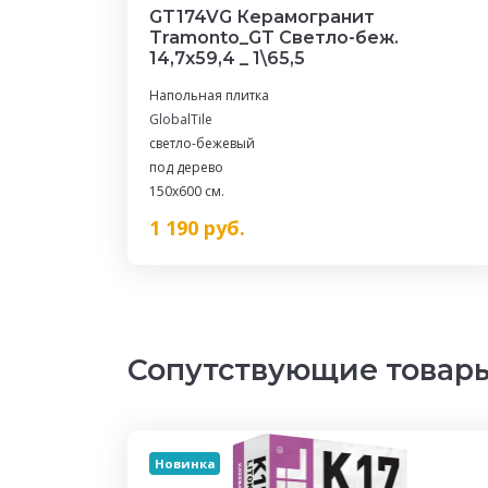
GT174VG Керамогранит
Tramonto_GT Светло-беж.
14,7x59,4 _ 1\65,5
Напольная плитка
GlobalTile
светло-бежевый
под дерево
150x600 см.
1 190
руб.
Сопутствующие товар
Новинка