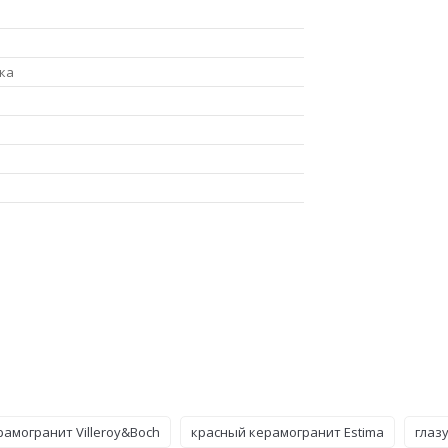
ка
рамогранит Villeroy&Boch
красный керамогранит Estima
глаз