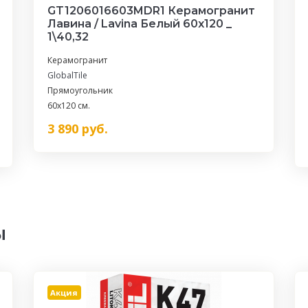
GT1206016603MDR1 Керамогранит
Лавина / Lavina Белый 60x120 _
1\40,32
Керамогранит
GlobalTile
Прямоугольник
60x120 см.
3 890
руб.
ы
Акция