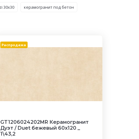
i 30x30
керамогранит под бетон
Распродажа
GT1206024202MR Керамогранит
Дуэт / Duet бежевый 60x120 _
1\43,2