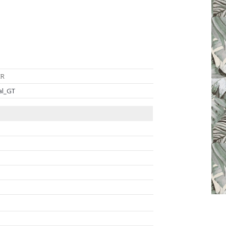
CR
al_GT