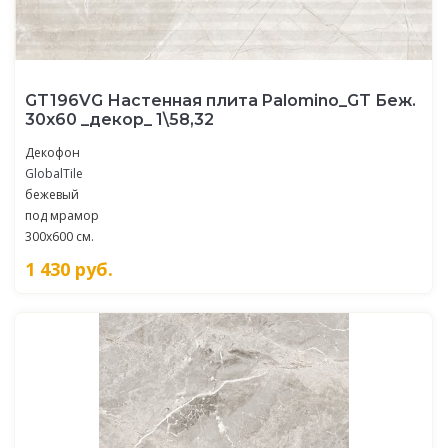
GT196VG Настенная плита Palomino_GT Беж.
30x60 _декор_ 1\58,32
Декофон
GlobalTile
бежевый
под мрамор
300x600 см.
1 430
руб.