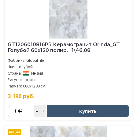
GT1206010816PR Керамогранит Orinda_GT
Голубой 60x120 полир._ 1\46,08
Фабрика:
GlobalTile
Цвет: голубой
Страна:
Индия
Рисунок: оникс
Размер: 600x1200 см.
3 190
руб.
Купить
–
+
Акция