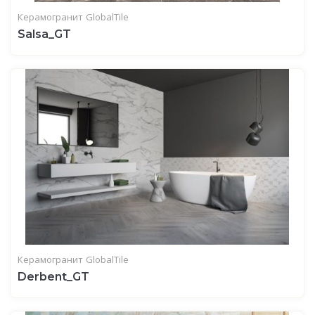
Керамогранит
GlobalTile
Salsa_GT
Керамогранит
GlobalTile
Derbent_GT