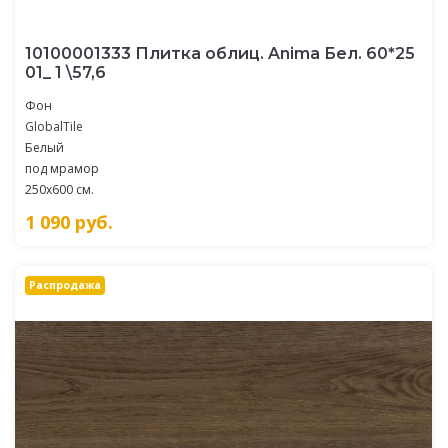
10100001333 Плитка облиц. Anima Бел. 60*25
01_ 1 \57,6
Фон
GlobalTile
Белый
под мрамор
250x600 см.
1 090
руб.
Распродажа