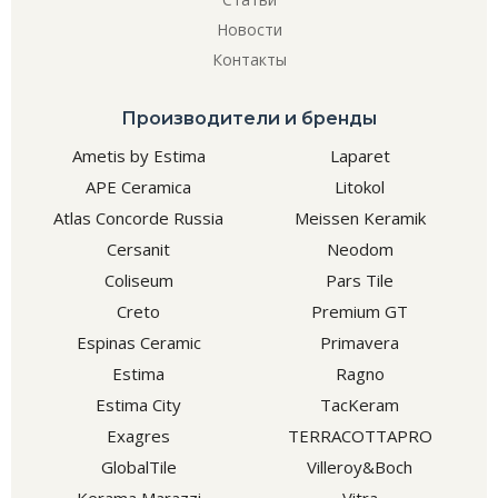
Новости
Контакты
Производители и бренды
Ametis by Estima
Laparet
APE Ceramica
Litokol
Atlas Concorde Russia
Meissen Keramik
Cersanit
Neodom
Coliseum
Pars Tile
Creto
Premium GT
Espinas Ceramic
Primavera
Estima
Ragno
Estima City
TacKeram
Exagres
TERRACOTTAPRO
GlobalTile
Villeroy&Boch
Kerama Marazzi
Vitra