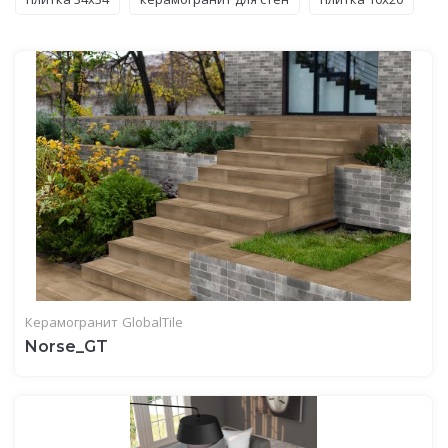
Керамогранит
GlobalTile
Norse_GT