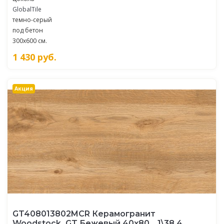
GlobalTile
темно-серый
под бетон
300x600 см.
1 430
руб.
Акция
GT408013802MCR Керамогранит
Woodstock_GT Бежевый 40x80 _ 1\38,4