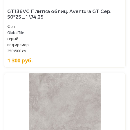
GT136VG Плитка облиц. Aventura GT Сер.
50*25 _ 1 \74,25
Фон
GlobalTile
серый
под мрамор
250x500 см.
1 300
руб.