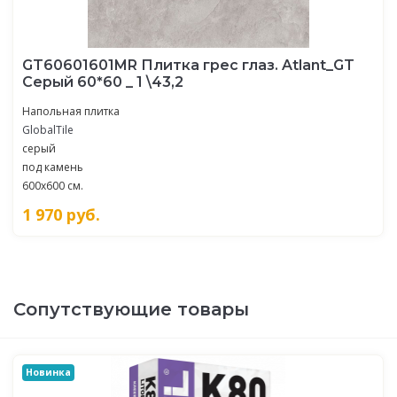
GT60601601MR Плитка грес глаз. Atlant_GT
Серый 60*60 _ 1 \43,2
Напольная плитка
GlobalTile
серый
под камень
600x600 см.
1 970
руб.
Сопутствующие товары
Новинка