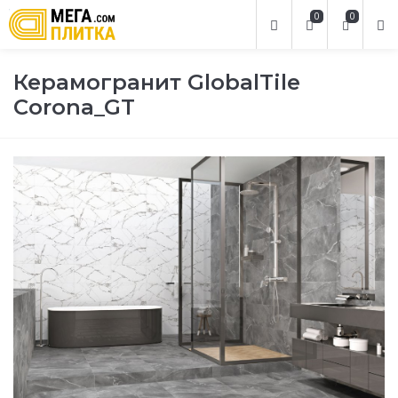
0
0
Керамогранит GlobalTile
Corona_GT