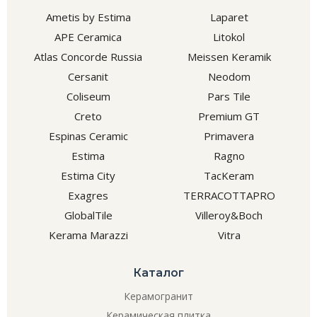
Ametis by Estima
Laparet
APE Ceramica
Litokol
Atlas Concorde Russia
Meissen Keramik
Cersanit
Neodom
Coliseum
Pars Tile
Creto
Premium GT
Espinas Ceramic
Primavera
Estima
Ragno
Estima City
TacKeram
Exagres
TERRACOTTAPRO
GlobalTile
Villeroy&Boch
Kerama Marazzi
Vitra
Каталог
Керамогранит
Керамическая плитка