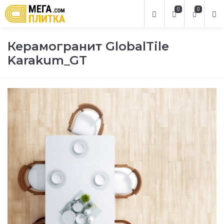
0
0
Керамогранит GlobalTile
Karakum_GT