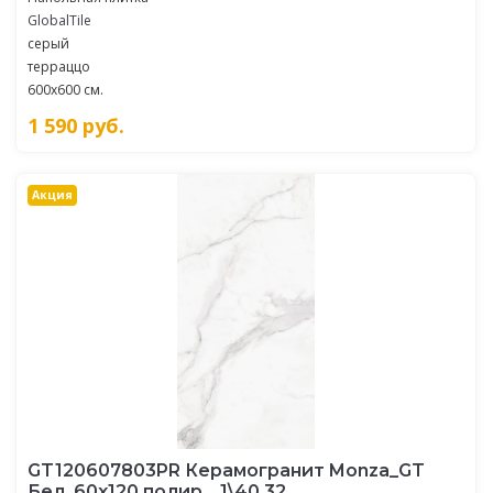
GlobalTile
серый
терраццо
600x600 см.
1 590
руб.
Акция
GT120607803PR Керамогранит Monza_GT
Бел. 60x120 полир._ 1\40,32