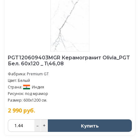
PGT120609403MGR Керамогранит Olivia_PGT
Бел. 60x120 _ 1\46,08
Фабрика:
Premium GT
Цвет: Белый
Страна:
Индия
Рисунок: под мрамор
Размер: 600x1200 см.
2 990
руб.
Купить
–
+