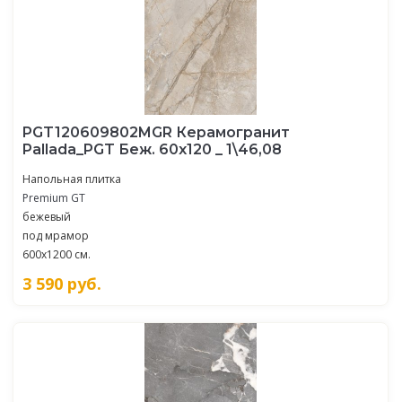
PGT120609802MGR Керамогранит
Pallada_PGT Беж. 60x120 _ 1\46,08
Напольная плитка
Premium GT
бежевый
под мрамор
600x1200 см.
3 590
руб.