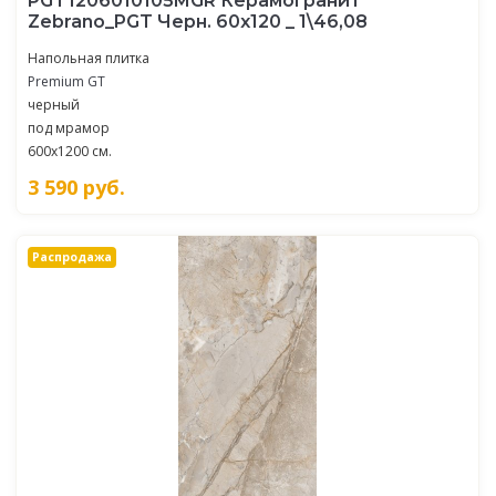
PGT1206010105MGR Керамогранит
Zebrano_PGT Черн. 60x120 _ 1\46,08
Напольная плитка
Premium GT
черный
под мрамор
600x1200 см.
3 590
руб.
Распродажа