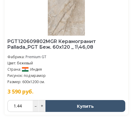
PGT120609802MGR Керамогранит
Pallada_PGT Беж. 60x120 _ 1\46,08
Фабрика:
Premium GT
Цвет: бежевый
Страна:
Индия
Рисунок: под мрамор
Размер: 600x1200 см.
3 590
руб.
Купить
–
+