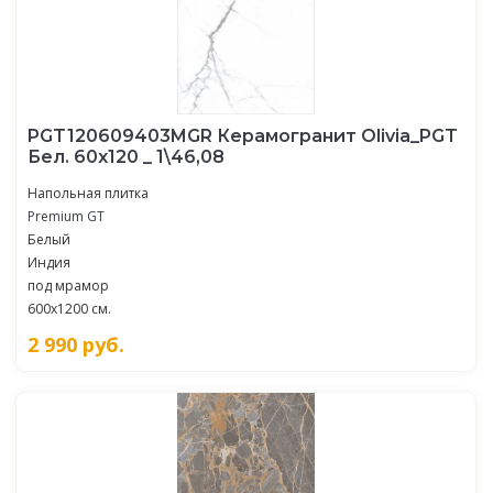
PGT120609403MGR Керамогранит Olivia_PGT
Бел. 60x120 _ 1\46,08
Напольная плитка
Premium GT
Белый
Индия
под мрамор
600x1200 см.
2 990
руб.