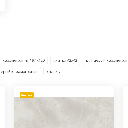
керамогранит 19,4x120
плитка 42x42
глянцевый керамогра
серый керамогранит
кафель
Акция