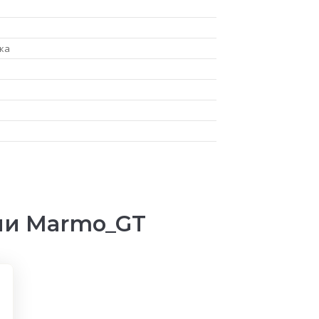
ка
ии Marmo_GT