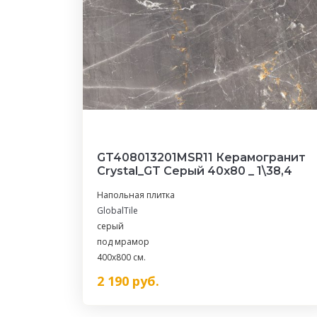
GT408013201MSR11 Керамогранит
Crystal_GT Серый 40x80 _ 1\38,4
Напольная плитка
GlobalTile
серый
под мрамор
400x800 см.
2 190
руб.