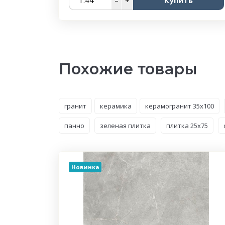
Похожие товары
гранит
керамика
керамогранит 35x100
панно
зеленая плитка
плитка 25x75
Новинка