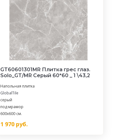
GT60601301MR Плитка грес глаз.
Solo_GT/MR Серый 60*60 _ 1 \43,2
Напольная плитка
GlobalTile
серый
под мрамор
600x600 см.
1 970
руб.