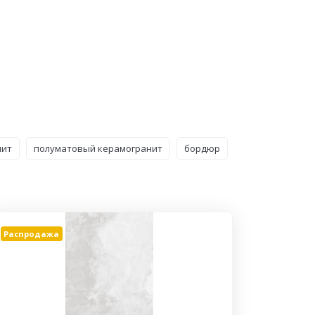
нит
полуматовый керамогранит
бордюр
Распродажа