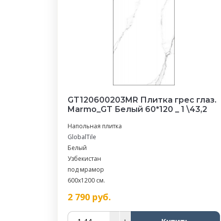
GT120600203MR Плитка грес глаз.
Marmo_GT Белый 60*120 _ 1 \43,2
Напольная плитка
GlobalTile
Белый
Узбекистан
под мрамор
600x1200 см.
2 790
руб.
–
+
Купить