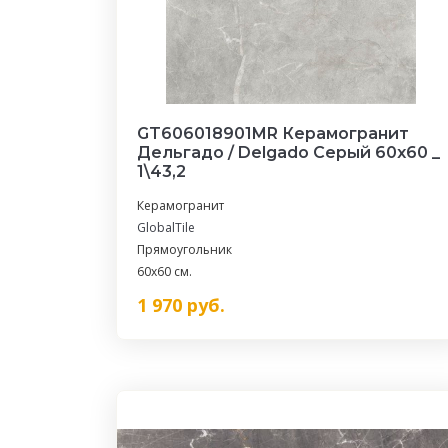
GT606018901MR Керамогранит
Дельгадо / Delgado Серый 60x60 _
1\43,2
Керамогранит
GlobalTile
Прямоугольник
60x60 см.
1 970
руб.