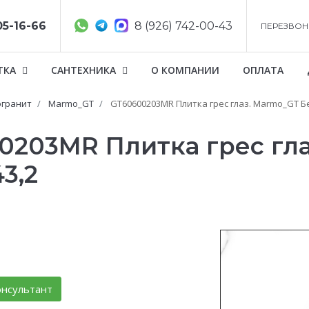
05-16-66
8 (926) 742-00-43
ПЕРЕЗВОН
ТКА
САНТЕХНИКА
О КОМПАНИИ
ОПЛАТА
гранит
Marmo_GT
GT60600203MR Плитка грес глаз. Marmo_GT Бел
00203MR Плитка грес гл
3,2
нсультант