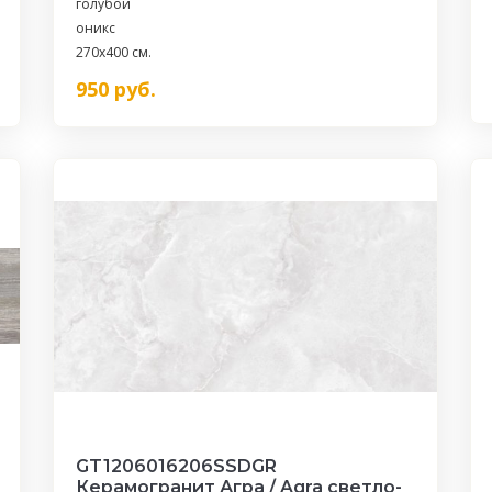
голубой
оникс
270x400 см.
950
руб.
GT1206016206SSDGR
Керамогранит Агра / Agra светло-