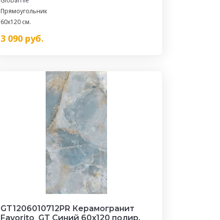
GlobalTile
Прямоугольник
60x120 см.
3 090
руб.
GT1206010712PR Керамогранит
Favorito_GT Синий 60x120 полир._