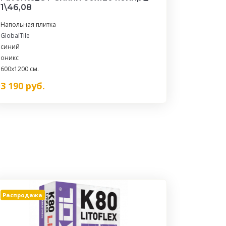
1\46,08
Напольная плитка
GlobalTile
синий
оникс
600x1200 см.
3 190
руб.
Распродажа