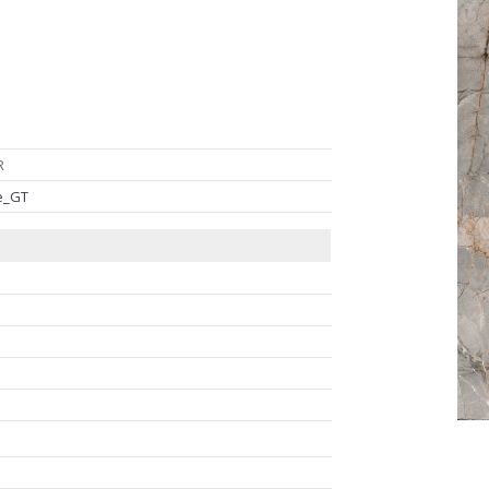
R
re_GT