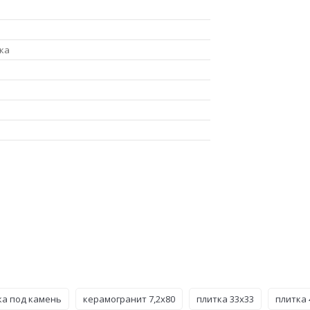
ка
ка под камень
керамогранит 7,2x80
плитка 33x33
плитка 