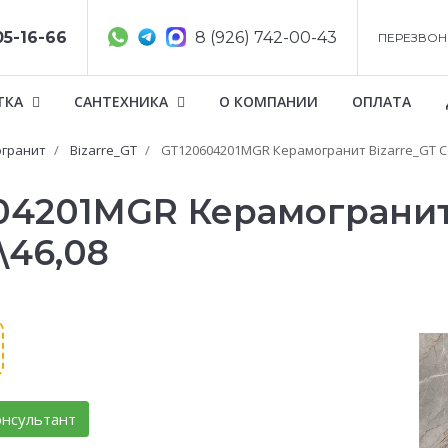
05-16-66
8 (926) 742-00-43
ПЕРЕЗВОН
ТКА
САНТЕХНИКА
О КОМПАНИИ
ОПЛАТА
гранит
Bizarre_GT
GT120604201MGR Керамогранит Bizarre_GT Сер
604201MGR Керамогранит 
\46,08
нсультант