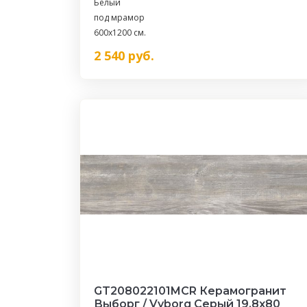
Белый
под мрамор
600x1200 см.
2 540
руб.
GT208022101MСR Керамогранит
Выборг / Vyborg Серый 19,8x80 _