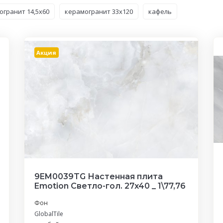
огранит 14,5x60
керамогранит 33x120
кафель
Акция
9EM0039TG Настенная плита
Emotion Светло-гол. 27x40 _ 1\77,76
Фон
GlobalTile