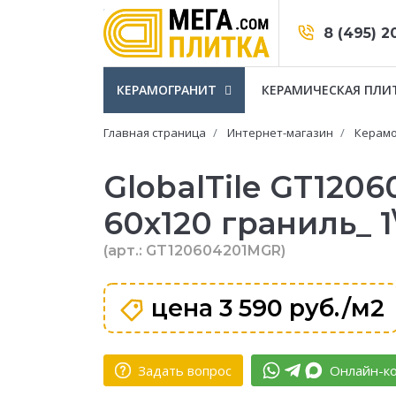
8 (495) 2
КЕРАМОГРАНИТ
КЕРАМИЧЕСКАЯ ПЛИ
Главная страница
Интернет-магазин
Керамо
GlobalTile GT120
60x120 граниль_ 1
(арт.: GT120604201MGR)
цена
3 590 руб./м2
Задать вопрос
Онлайн-ко