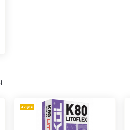
ы
Акция