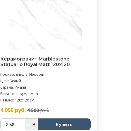
Керамогранит Marblestone
Statuario Royal Matt 120x120
Производитель:
Neodom
Цвет: Белый
Страна: Индия
Рисунок: под мрамор
Размер: 120x120 см.
4 050
руб.
4 500
руб.
–
+
Купить