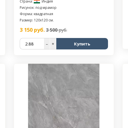
Страна:
Индия
Рисунок: под мрамор
Форма: квадратная
Размер: 120x120 см.
3 150
руб.
3 500
руб.
–
+
Купить