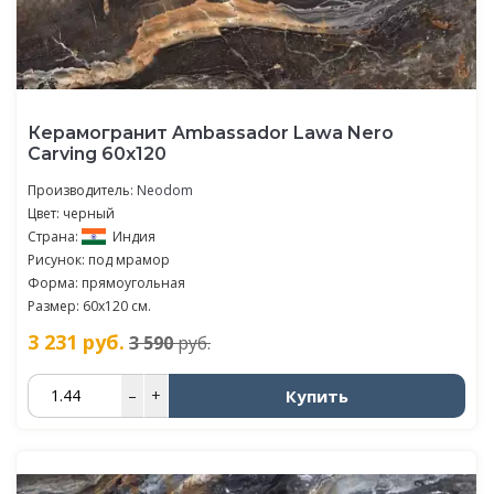
Керамогранит Ambassador Lawa Nero
Carving 60x120
Производитель:
Neodom
Цвет: черный
Страна:
Индия
Рисунок: под мрамор
Форма: прямоугольная
Размер: 60x120 см.
3 231
руб.
3 590
руб.
Купить
–
+