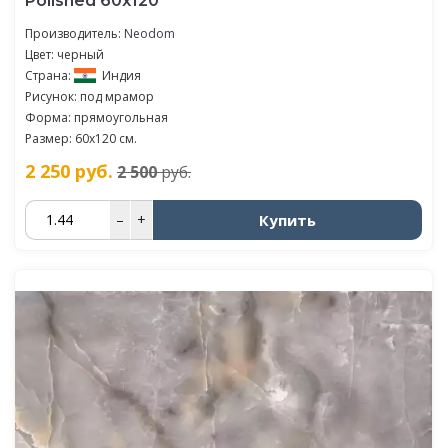
Polished 60x120
Производитель:
Neodom
Цвет: черный
Страна:
Индия
Рисунок: под мрамор
Форма: прямоугольная
Размер: 60x120 см.
2 250
руб.
2 500
руб.
Купить
–
+