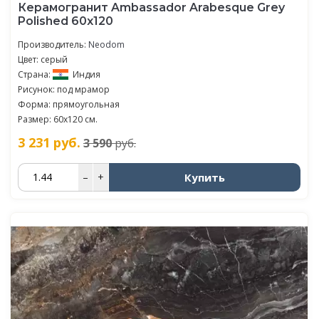
Керамогранит Ambassador Arabesque Grey
Polished 60x120
Производитель:
Neodom
Цвет: серый
Страна:
Индия
Рисунок: под мрамор
Форма: прямоугольная
Размер: 60x120 см.
3 231
руб.
3 590
руб.
Купить
–
+