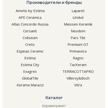
Производители и бренды
Ametis by Estima
Laparet
APE Ceramica
Litokol
Atlas Concorde Russia
Meissen Keramik
Cersanit
Neodom
Coliseum
Pars Tile
Creto
Premium GT
Espinas Ceramic
Primavera
Estima
Ragno
Estima City
TacKeram
Exagres
TERRACOTTAPRO
GlobalTile
Villeroy&Boch
Kerama Marazzi
Vitra
Каталог
Керамогранит