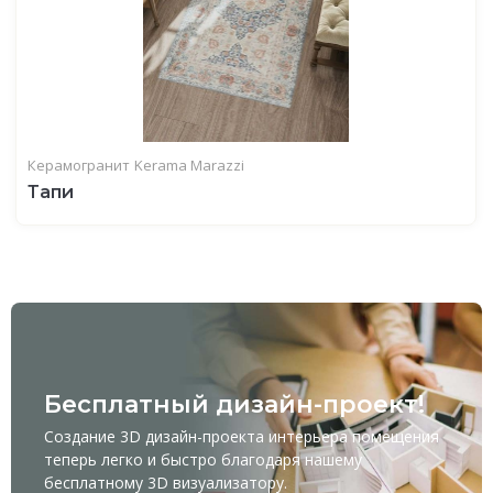
Керамогранит
Kerama Marazzi
Тапи
Бесплатный дизайн-проект!
Создание 3D дизайн-проекта интерьера помещения
теперь легко и быстро благодаря нашему
бесплатному
3D визуализатору
.