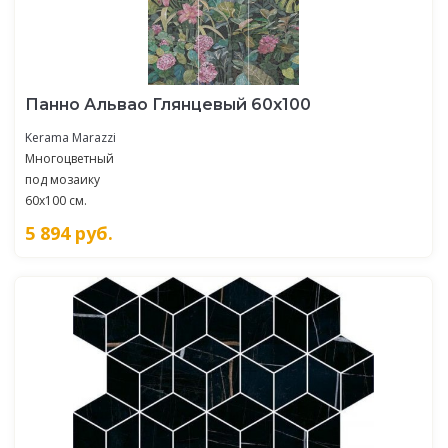
Панно Альвао Глянцевый 60х100
Kerama Marazzi
Многоцветный
под мозаику
60x100 см.
5 894
руб.