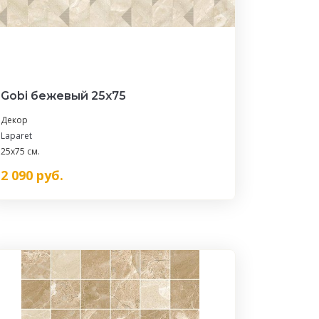
Gobi бежевый 25х75
Декор
Laparet
25x75 см.
2 090
руб.