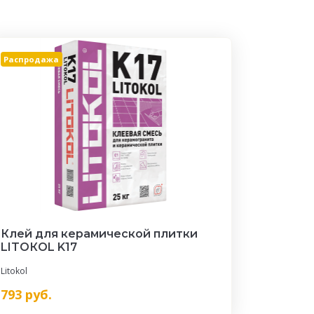
Распродажа
Клей для керамической плитки
LITOКOL K17
Litokol
793
руб.