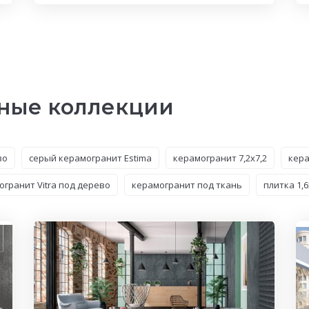
ные коллекции
во
серый керамогранит Estima
керамогранит 7,2x7,2
кера
огранит Vitra под дерево
керамогранит под ткань
плитка 1,