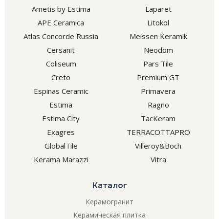
Ametis by Estima
Laparet
APE Ceramica
Litokol
Atlas Concorde Russia
Meissen Keramik
Cersanit
Neodom
Coliseum
Pars Tile
Creto
Premium GT
Espinas Ceramic
Primavera
Estima
Ragno
Estima City
TacKeram
Exagres
TERRACOTTAPRO
GlobalTile
Villeroy&Boch
Kerama Marazzi
Vitra
Каталог
Керамогранит
Керамическая плитка