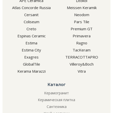
APE Ceramica
Litokol
Atlas Concorde Russia
Meissen Keramik
Cersanit
Neodom
Coliseum
Pars Tile
Creto
Premium GT
Espinas Ceramic
Primavera
Estima
Ragno
Estima City
TacKeram
Exagres
TERRACOTTAPRO
GlobalTile
Villeroy&Boch
Kerama Marazzi
Vitra
Каталог
Керамогранит
Керамическая плитка
Сантехника