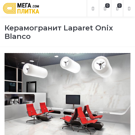
0
0
Керамогранит Laparet Oniх
Blanco