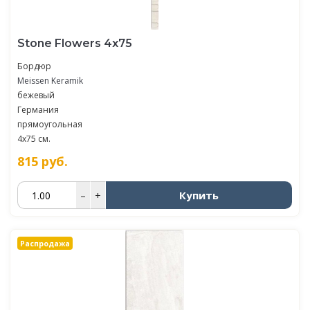
Stone Flowers 4х75
Бордюр
Meissen Keramik
бежевый
Германия
прямоугольная
4x75 см.
815
руб.
Купить
–
+
Распродажа