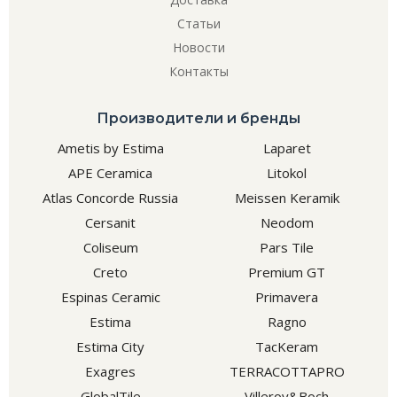
Статьи
Новости
Контакты
Производители и бренды
Ametis by Estima
Laparet
APE Ceramica
Litokol
Atlas Concorde Russia
Meissen Keramik
Cersanit
Neodom
Coliseum
Pars Tile
Creto
Premium GT
Espinas Ceramic
Primavera
Estima
Ragno
Estima City
TacKeram
Exagres
TERRACOTTAPRO
GlobalTile
Villeroy&Boch