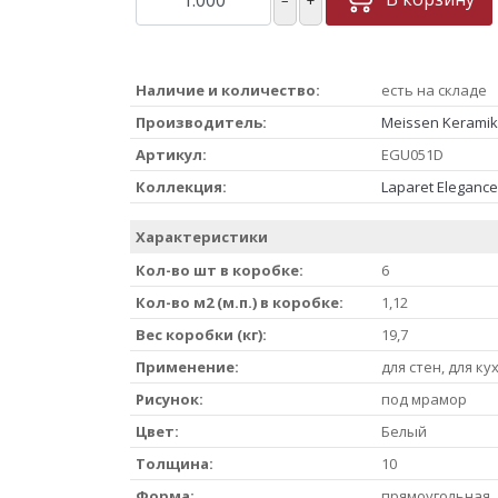
Наличие и количество:
есть на складе
Производитель:
Meissen Keramik
Артикул:
EGU051D
Коллекция:
Laparet Elegance
Характеристики
Кол-во шт в коробке:
6
Кол-во м2 (м.п.) в коробке:
1,12
Вес коробки (кг):
19,7
Применение:
для стен, для ку
Рисунок:
под мрамор
Цвет:
Белый
Толщина:
10
Форма:
прямоугольная