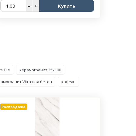
–
+
Купить
 Tile
керамогранит 35x100
амогранит Vitra под бетон
кафель
Распродажа