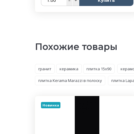
Похожие товары
гранит
керамика
плитка 15x90
керамо
плитка Kerama Marazzi в полоску
плитка Lapa
Новинка