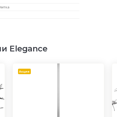
литка
и Elegance
Акция