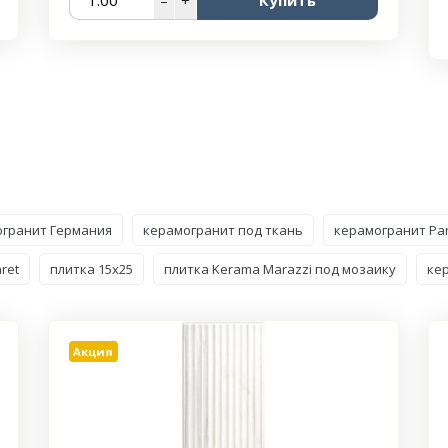
гранит Германия
керамогранит под ткань
керамогранит Pars
ret
плитка 15x25
плитка Kerama Marazzi под мозаику
кер
Акция