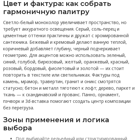
Цвет и фактура: как собрать
гармоничную палитру
Светло-белый моноколор увеличивает пространство, но
требует аккуратного освещения. Серый, соль-перец и
цементные оттенки практичны и дружат с хромированной
сантехника. Бежевый и кремовый делают ванную теплой,
коричневый добавляет глубину, черный подчеркивает
геометрию. Для акцентов можно использовать зеленый,
синий, голубой, бирюзовый, желтый, оранжевый, красный,
розовый, бордовый, фиолетовый и золотой — их стоит
повторить в текстиле или светильниках. Фактуры под
камень, мрамор, травертин, гранит и оникс смотрятся
статусно; бетон и металл тяготеют к лофт; дерево, паркет и
ткань — к скандинавский и прованс. Панно, орнамент,
пэчворк и 3d-вставка помогают создать центр композиции
без перегруза.
Зоны применения и логика
выбора
Пол: выбирайте рельефный или структурированный