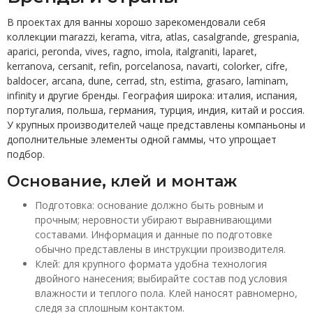
В проектах для ванны хорошо зарекомендовали себя
коллекции marazzi, kerama, vitra, atlas, casalgrande, grespania,
aparici, peronda, vives, ragno, imola, italgraniti, laparet,
kerranova, cersanit, refin, porcelanosa, navarti, colorker, cifre,
baldocer, arcana, dune, cerrad, stn, estima, grasaro, laminam,
infinity и другие бренды. География широка: италия, испания,
португалия, польша, германия, турция, индия, китай и россия.
У крупных производителей чаще представлены компаньоны и
дополнительные элементы одной гаммы, что упрощает
подбор.
Основание, клей и монтаж
Подготовка: основание должно быть ровным и
прочным; неровности убирают выравнивающими
составами. Информация и данные по подготовке
обычно представлены в инструкции производителя.
Клей: для крупного формата удобна технология
двойного нанесения; выбирайте состав под условия
влажности и теплого пола. Клей наносят равномерно,
следя за сплошным контактом.