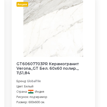
Акция
GT60607703PR Керамогранит
Verona_GT Бел. 60x60 полир._
1\51,84
Бренд:
GlobalTile
Цвет: Белый
Страна:
Индия
Рисунок: под мрамор
Размер: 600x600 см.