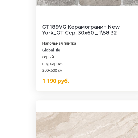
GT189VG Керамогранит New
York_GT Сер. 30x60 _ 1\58,32
Напольная плитка
GlobalTile
серый
под кирпич
300x600 см.
1 190
руб.