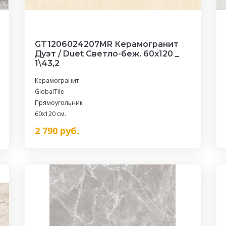
GT1206024207MR Керамогранит
Дуэт / Duet Светло-беж. 60x120 _
1\43,2
Керамогранит
GlobalTile
Прямоугольник
60x120 см.
2 790
руб.