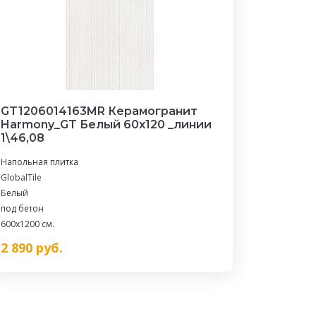
GT1206014163MR Керамогранит
Harmony_GT Белый 60x120 _линии
1\46,08
Напольная плитка
GlobalTile
Белый
под бетон
600x1200 см.
2 890
руб.