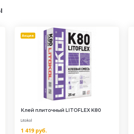
ы
Акция
Клей плиточный LITOFLEX K80
Litokol
1 419
руб.