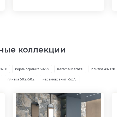
ные коллекции
0x60
керамогранит 59x59
Kerama Marazzi
плитка 40x120
плитка 50,2x50,2
керамогранит 75x75