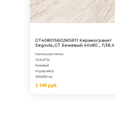
GT408015602MSR11 Керамогранит
Segovia_GT Бежевый 40x80 _ 1\38,4
Напольная плитка
GlobalTile
бежевый
под мрамор
400x800 см.
2 190
руб.