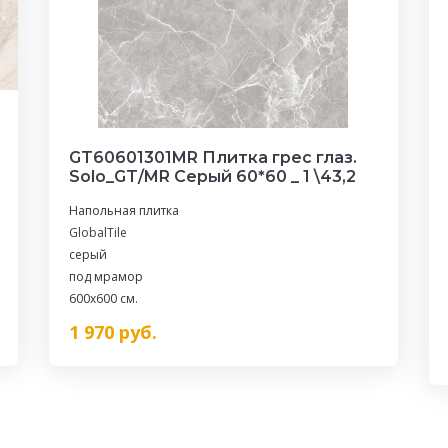
GT60601301MR Плитка грес глаз.
Solo_GT/MR Серый 60*60 _ 1 \43,2
Напольная плитка
GlobalTile
серый
под мрамор
600x600 см.
1 970
руб.