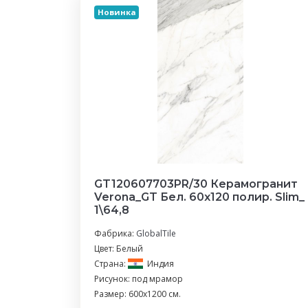
Новинка
GT120607703PR/30 Керамогранит
Verona_GT Бел. 60x120 полир. Slim_
1\64,8
Фабрика:
GlobalTile
Цвет: Белый
Страна:
Индия
Рисунок: под мрамор
Размер: 600x1200 см.