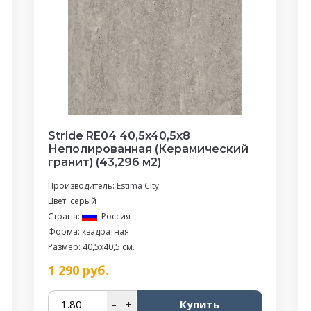
Stride RE04 40,5x40,5х8
Неполированная (Керамический
гранит) (43,296 м2)
Производитель:
Estima City
Цвет: серый
Страна:
Россия
Форма: квадратная
Размер: 40,5x40,5 см.
1 290
руб.
–
+
Купить