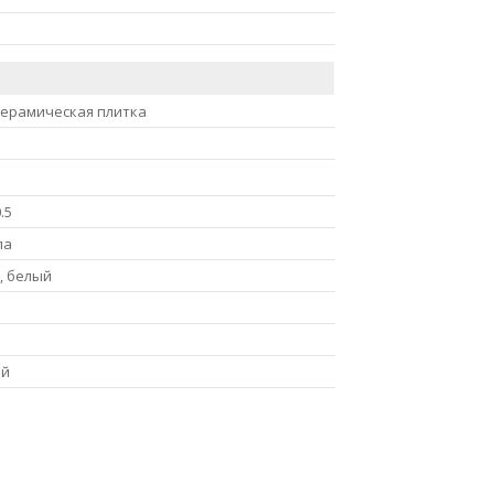
керамическая плитка
.5
ла
, белый
ый