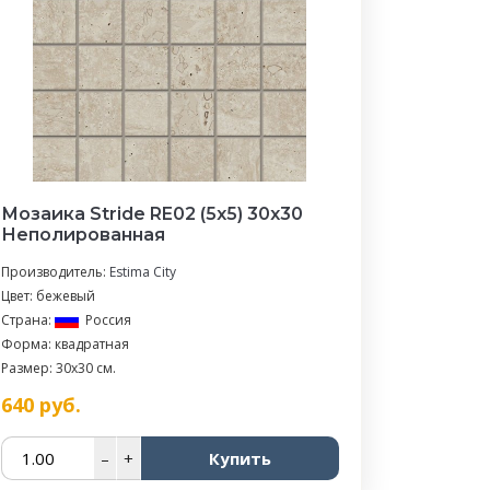
Мозаика Stride RE02 (5х5) 30x30
Неполированная
Производитель:
Estima City
Цвет: бежевый
Страна:
Россия
Форма: квадратная
Размер: 30x30 см.
640
руб.
–
+
Купить