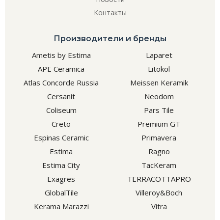
Контакты
Производители и бренды
Ametis by Estima
Laparet
APE Ceramica
Litokol
Atlas Concorde Russia
Meissen Keramik
Cersanit
Neodom
Coliseum
Pars Tile
Creto
Premium GT
Espinas Ceramic
Primavera
Estima
Ragno
Estima City
TacKeram
Exagres
TERRACOTTAPRO
GlobalTile
Villeroy&Boch
Kerama Marazzi
Vitra