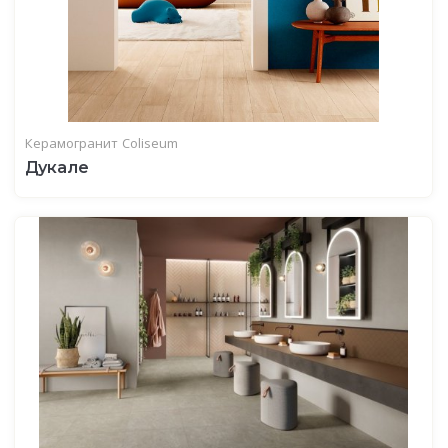
Керамогранит
Coliseum
Дукале