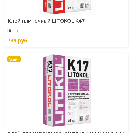
Клей плиточный LITOKOL K47
Litokol
739
руб.
Акция