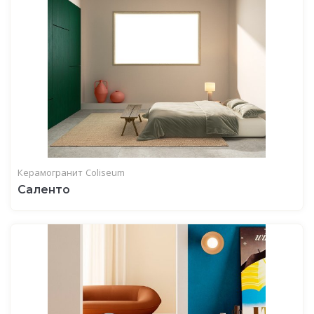
Керамогранит
Coliseum
Саленто