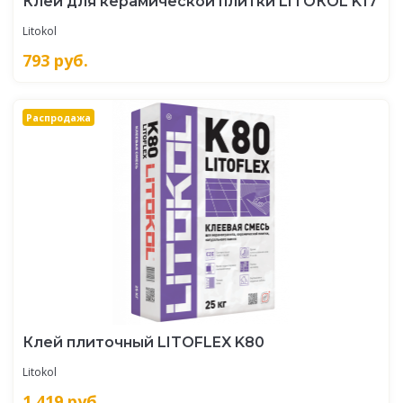
Клей для керамической плитки LITOКOL K17
Litokol
793
руб.
Распродажа
Клей плиточный LITOFLEX K80
Litokol
1 419
руб.