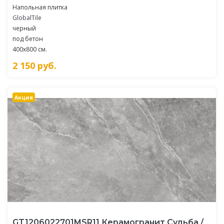
Напольная плитка
GlobalTile
черный
под бетон
400x800 см.
2 150
руб.
Акция
GT1206022701MSR11 Керамогранит Судьба /