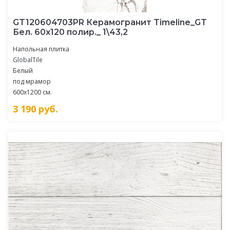
GT120604703PR Керамогранит Timeline_GT
Бел. 60x120 полир._ 1\43,2
Напольная плитка
GlobalTile
Белый
под мрамор
600x1200 см.
3 190
руб.