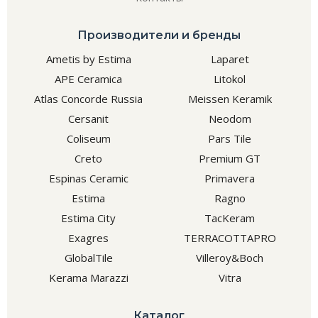
Производители и бренды
Ametis by Estima
Laparet
APE Ceramica
Litokol
Atlas Concorde Russia
Meissen Keramik
Cersanit
Neodom
Coliseum
Pars Tile
Creto
Premium GT
Espinas Ceramic
Primavera
Estima
Ragno
Estima City
TacKeram
Exagres
TERRACOTTAPRO
GlobalTile
Villeroy&Boch
Kerama Marazzi
Vitra
Каталог