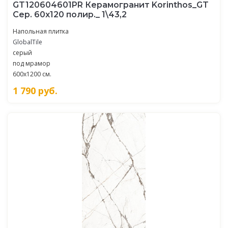
GT120604601PR Керамогранит Korinthos_GT
Сер. 60x120 полир._ 1\43,2
Напольная плитка
GlobalTile
серый
под мрамор
600x1200 см.
1 790
руб.