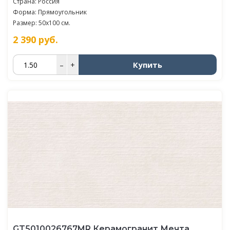
Страна: Россия
Форма: Прямоугольник
Размер: 50x100 см.
2 390
руб.
Купить
–
+
GT5010026767MR Керамогранит Мечта