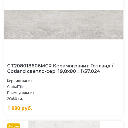
GT208018606MСR Керамогранит Готланд /
Gotland светло-сер. 19,8x80 _ 1\57,024
Керамогранит
GlobalTile
Прямоугольник
20x80 см.
1 990
руб.
Акция