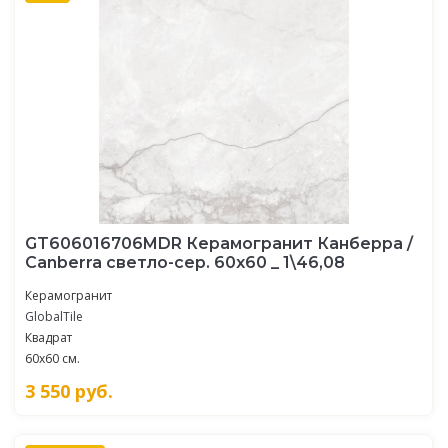
GT606016706MDR Керамогранит Канберра /
Canberra светло-сер. 60x60 _ 1\46,08
Керамогранит
GlobalTile
Квадрат
60x60 см.
3 550
руб.