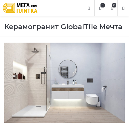
0
0
Керамогранит GlobalTile Мечта