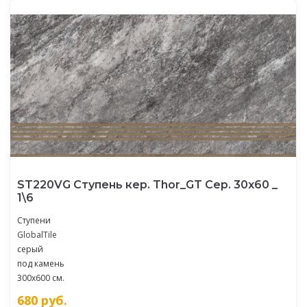
ST220VG Ступень кер. Thor_GT Сер. 30x60 _
1\6
Ступени
GlobalTile
серый
под камень
300x600 см.
680
руб.