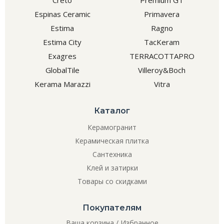
Creto
Premium GT
Espinas Ceramic
Primavera
Estima
Ragno
Estima City
TacKeram
Exagres
TERRACOTTAPRO
GlobalTile
Villeroy&Boch
Kerama Marazzi
Vitra
Каталог
Керамогранит
Керамическая плитка
Сантехника
Клей и затирки
Товары со скидками
Покупателям
Ваша корзина
/
Избранное