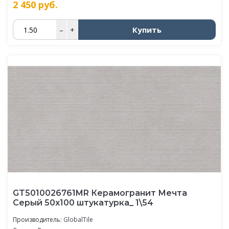
2 450
руб.
Купить
–
+
GT5010026761MR Керамогранит Мечта
Серый 50x100 штукатурка_ 1\54
Производитель:
GlobalTile