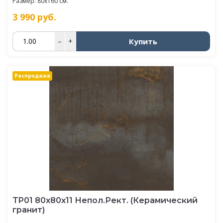
Размер: 80x160 см.
3 990
руб.
Купить
–
+
Распродажа
TP01 80x80x11 Непол.Рект. (Керамический
гранит)