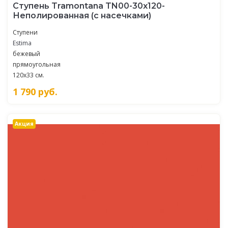
Ступень Tramontana TN00-30x120-
Неполированная (с насечками)
Ступени
Estima
бежевый
прямоугольная
120x33 см.
1 790
руб.
Акция