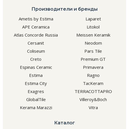
Производители и бренды
Ametis by Estima
Laparet
APE Ceramica
Litokol
Atlas Concorde Russia
Meissen Keramik
Cersanit
Neodom
Coliseum
Pars Tile
Creto
Premium GT
Espinas Ceramic
Primavera
Estima
Ragno
Estima City
TacKeram
Exagres
TERRACOTTAPRO
GlobalTile
Villeroy&Boch
Kerama Marazzi
Vitra
Каталог