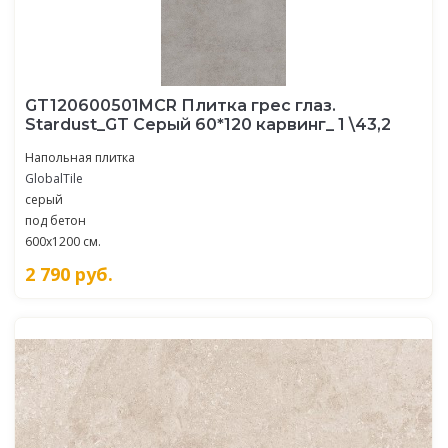
GT120600501MCR Плитка грес глаз.
Stardust_GT Серый 60*120 карвинг_ 1 \43,2
Напольная плитка
GlobalTile
серый
под бетон
600x1200 см.
2 790
руб.