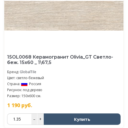
15OL0068 Керамогранит Olivia_GT Светло-
беж. 15x60 _ 1\67,5
Бренд:
GlobalTile
Цвет: светло-бежевый
Страна:
Россия
Рисунок: под дерево
Размер: 150x600 см.
1 190
руб.
Купить
–
+