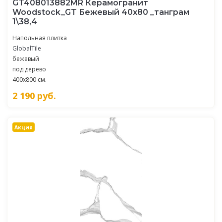
GT408013882MR Керамогранит
Woodstock_GT Бежевый 40x80 _танграм
1\38,4
Напольная плитка
GlobalTile
бежевый
под дерево
400x800 см.
2 190
руб.
Акция