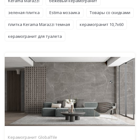
Kerama Marazzi
бежевый керамогранит
зеленая плитка
Estima мозаика
Товары со скидками
плитка Kerama Marazzi темная
керамогранит 10,7x60
керамогранит для туалета
Керамогранит
GlobalTile