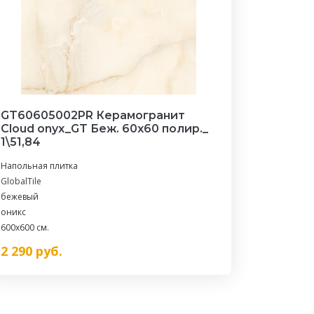
GT60605002PR Керамогранит
Cloud onyx_GT Беж. 60x60 полир._
1\51,84
Напольная плитка
GlobalTile
бежевый
оникс
600x600 см.
2 290
руб.