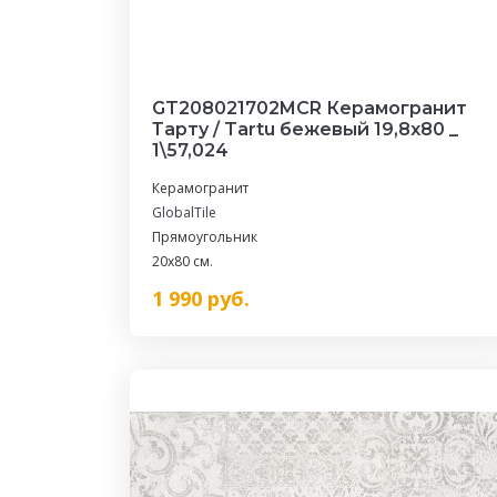
GT208021702MСR Керамогранит
Тарту / Tartu бежевый 19,8x80 _
1\57,024
Керамогранит
GlobalTile
Прямоугольник
20x80 см.
1 990
руб.