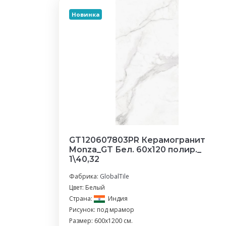
Новинка
GT120607803PR Керамогранит
Monza_GT Бел. 60x120 полир._
1\40,32
Фабрика:
GlobalTile
Цвет: Белый
Страна:
Индия
Рисунок: под мрамор
Размер: 600x1200 см.