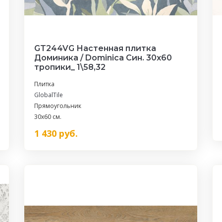
GT244VG Настенная плитка
Доминика / Dominica Син. 30x60
тропики_ 1\58,32
Плитка
GlobalTile
Прямоугольник
30x60 см.
1 430
руб.