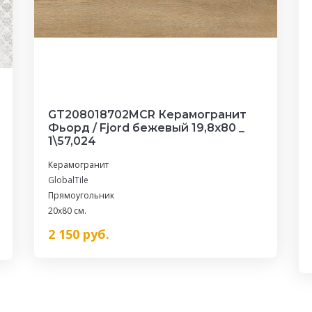
GT208018702MСR Керамогранит
Фьорд / Fjord бежевый 19,8x80 _
1\57,024
Керамогранит
GlobalTile
Прямоугольник
20x80 см.
2 150
руб.