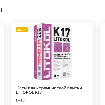
ы
Акция
Клей для керамической плитки
LITOКOL K17
Litokol