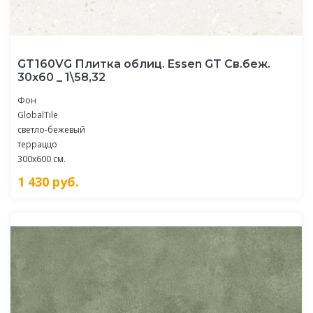
GT160VG Плитка облиц. Essen GT Св.беж.
30x60 _ 1\58,32
Фон
GlobalTile
светло-бежевый
терраццо
300x600 см.
1 430
руб.