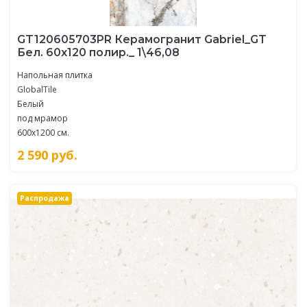
GT120605703PR Керамогранит Gabriel_GT
Бел. 60x120 полир._ 1\46,08
Напольная плитка
GlobalTile
Белый
под мрамор
600x1200 см.
2 590
руб.
Распродажа