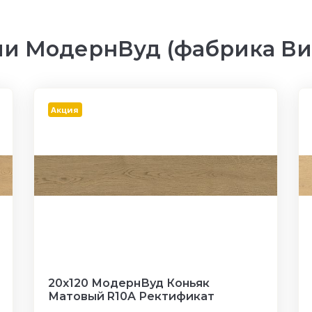
и МодернВуд (фабрика Ви
Акция
20x120 МодернВуд Коньяк
Матовый R10A Ректификат