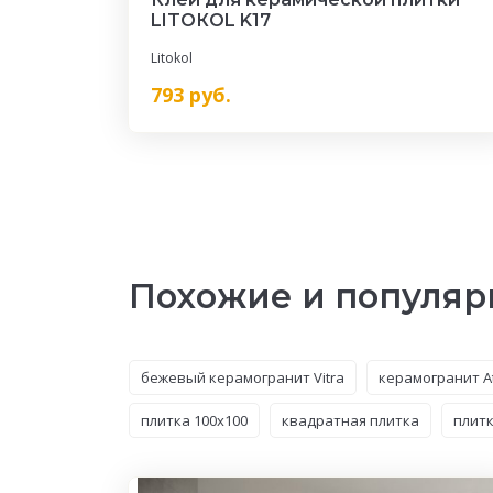
LITOКOL K17
Litokol
793
руб.
Похожие и популяр
бежевый керамогранит Vitra
керамогранит At
плитка 100x100
квадратная плитка
плит