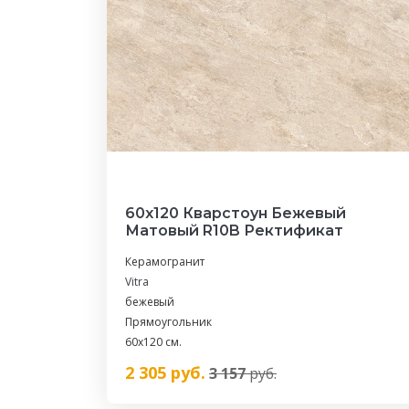
60х120 Кварстоун Бежевый
Матовый R10B Ректификат
Керамогранит
Vitra
бежевый
Прямоугольник
60х120 см.
2 305
руб.
3 157
руб.