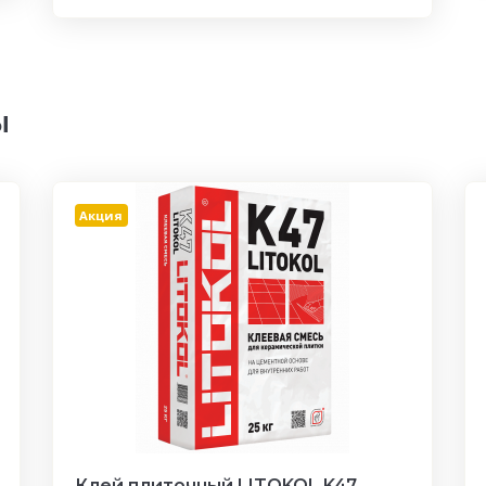
ы
Акция
Клей плиточный LITOKOL K47