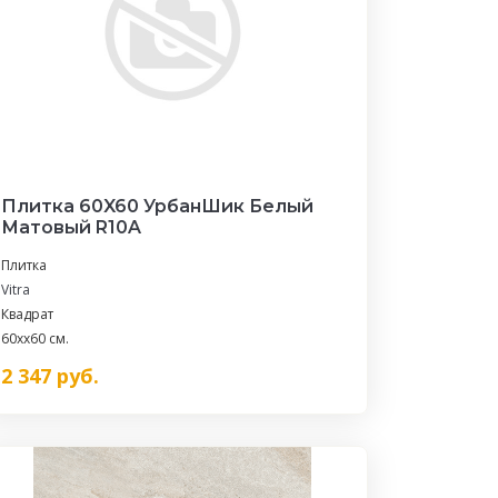
Плитка 60X60 УрбанШик Белый
Матовый R10A
Плитка
Vitra
Квадрат
60xx60 см.
2 347
руб.