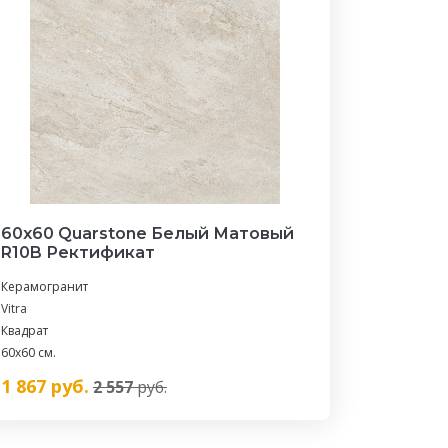
60х60 Quarstone Белый Матовый
R10B Ректификат
Керамогранит
Vitra
Квадрат
60х60 см.
1 867
руб.
2 557
руб.