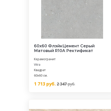
60х60 ФлэйкЦемент Серый
Матовый R10A Ректификат
Керамогранит
Vitra
Квадрат
60х60 см.
1 713
руб.
2 347
руб.