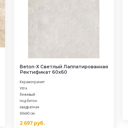
Beton-X Светлый Лаппатированная
Ректификат 60х60
Керамогранит
Vitra
бежевый
под бетон
квадратная
60x60 см.
2 697
руб.