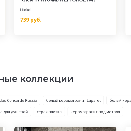
Litokol
739
руб.
ные коллекции
las Concorde Russia
белый керамогранит Laparet
белый кера
ка для душевой
серая плитка
керамогранит под металл