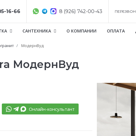
05-16-66
8 (926) 742-00-43
ПЕРЕЗВОН
ТКА
САНТЕХНИКА
О КОМПАНИИ
ОПЛАТА
гранит
МодернВуд
tra МодернВуд
Онлайн-консультант