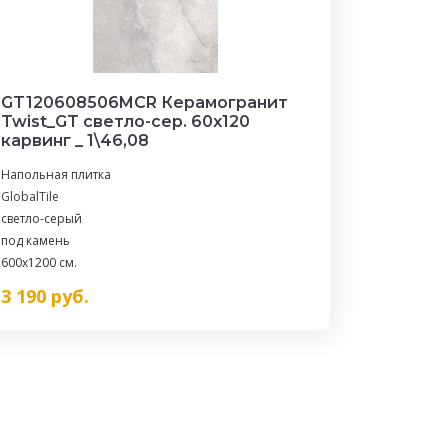
GT120608506MCR Керамогранит
Twist_GT светло-сер. 60x120
карвинг _ 1\46,08
Напольная плитка
GlobalTile
светло-серый
под камень
600x1200 см.
3 190
руб.