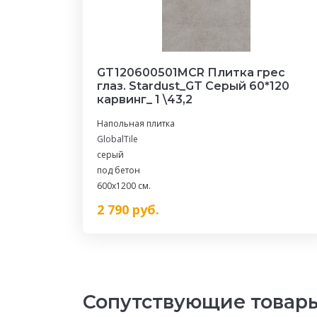
GT120600501MCR Плитка грес
глаз. Stardust_GT Серый 60*120
карвинг_ 1 \43,2
Напольная плитка
GlobalTile
серый
под бетон
600x1200 см.
2 790
руб.
Сопутствующие товар