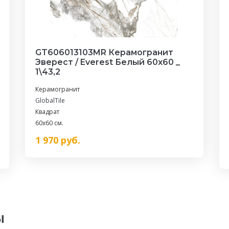
GT606013103MR Керамогранит
Эверест / Everest Белый 60x60 _
1\43,2
Керамогранит
GlobalTile
Квадрат
60x60 см.
1 970
руб.
ы