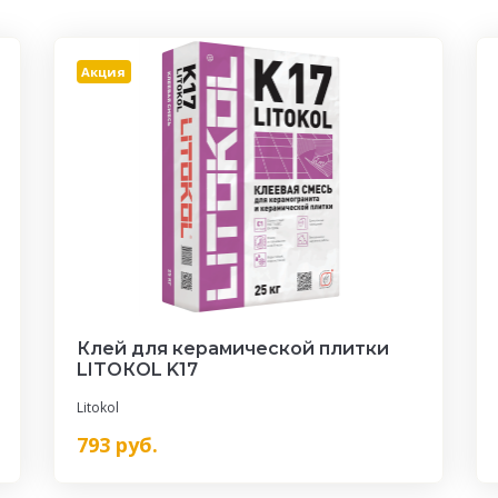
Акция
Клей для керамической плитки
LITOКOL K17
Litokol
793
руб.