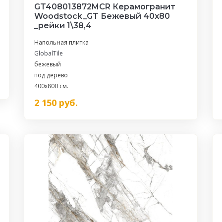
GT408013872MCR Керамогранит
Woodstock_GT Бежевый 40x80
_рейки 1\38,4
Напольная плитка
GlobalTile
бежевый
под дерево
400x800 см.
2 150
руб.