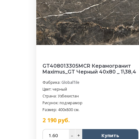
GT408013305MCR Керамогранит
Maximus_GT Черный 40x80 _ 1\38,4
Фабрика:
GlobalTile
Цвет: черный
Страна: Узбекистан
Рисунок: под мрамор
Размер: 400x800 см.
2 190
руб.
–
+
Купить