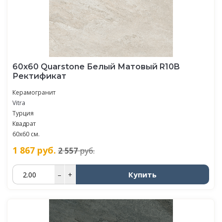
60х60 Quarstone Белый Матовый R10B
Ректификат
Керамогранит
Vitra
Турция
Квадрат
60х60 см.
1 867
руб.
2 557
руб.
Купить
–
+