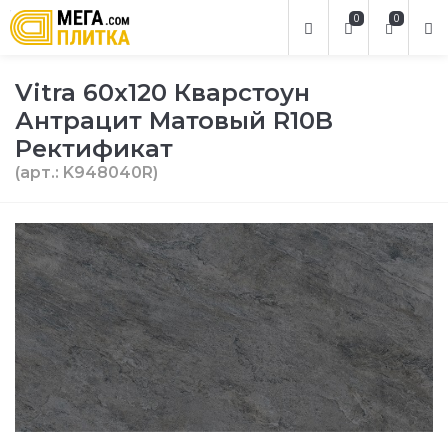
0
0
Vitra 60х120 Кварстоун
Антрацит Матовый R10B
Ректификат
(арт.: K948040R)