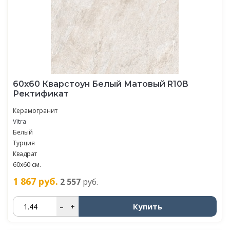
60х60 Кварстоун Белый Матовый R10B
Ректификат
Керамогранит
Vitra
Белый
Турция
Квадрат
60х60 см.
1 867
руб.
2 557
руб.
Купить
–
+