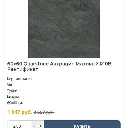
60х60 Quarstone Антрацит Матовый R10B
Ректификат
Керамогранит
Vitra
Турция
Квадрат
60х60 см.
1 947
руб.
2 667
руб.
Купить
–
+