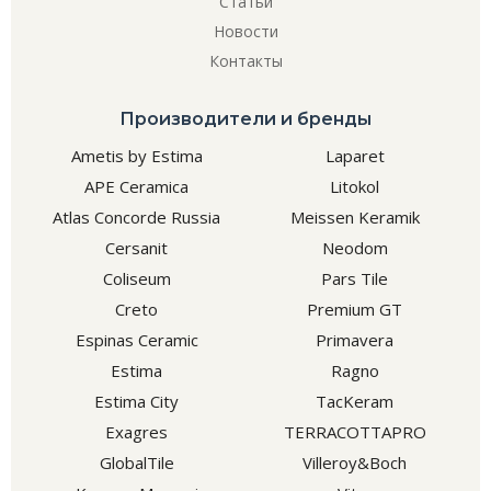
Статьи
Новости
Контакты
Производители и бренды
Ametis by Estima
Laparet
APE Ceramica
Litokol
Atlas Concorde Russia
Meissen Keramik
Cersanit
Neodom
Coliseum
Pars Tile
Creto
Premium GT
Espinas Ceramic
Primavera
Estima
Ragno
Estima City
TacKeram
Exagres
TERRACOTTAPRO
GlobalTile
Villeroy&Boch