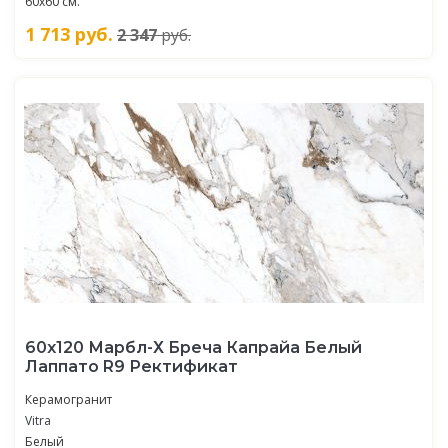
60х60 см.
1 713
руб.
2 347
руб.
60х120 Марбл-Х Бреча Капрайа Белый
Лаппато R9 Ректификат
Керамогранит
Vitra
Белый