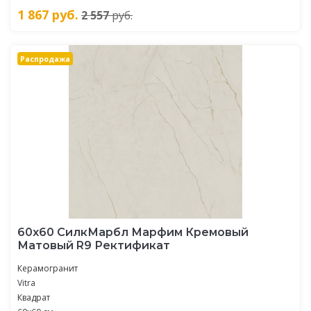
1 867
руб.
2 557
руб.
Распродажа
60х60 СилкМарбл Марфим Кремовый
Матовый R9 Ректификат
Керамогранит
Vitra
Квадрат