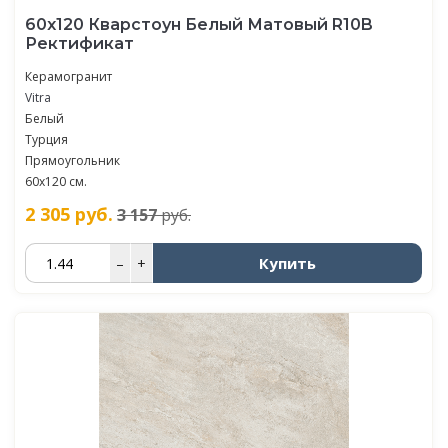
60х120 Кварстоун Белый Матовый R10B
Ректификат
Керамогранит
Vitra
Белый
Турция
Прямоугольник
60х120 см.
2 305
руб.
3 157
руб.
Купить
–
+