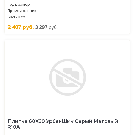
под мрамор
Прямоугольник
60х120 см.
2 407
руб.
3 297
руб.
Плитка 60X60 УрбанШик Серый Матовый
R10A