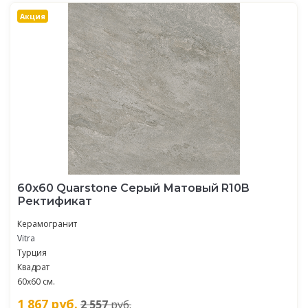
Акция
60х60 Quarstone Серый Матовый R10B
Ректификат
Керамогранит
Vitra
Турция
Квадрат
60х60 см.
1 867
руб.
2 557
руб.